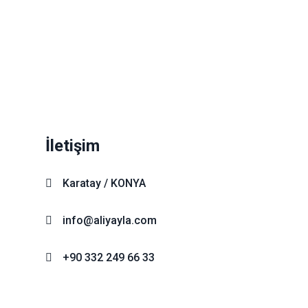
İletişim
Karatay / KONYA
info@aliyayla.com
+90 332 249 66 33