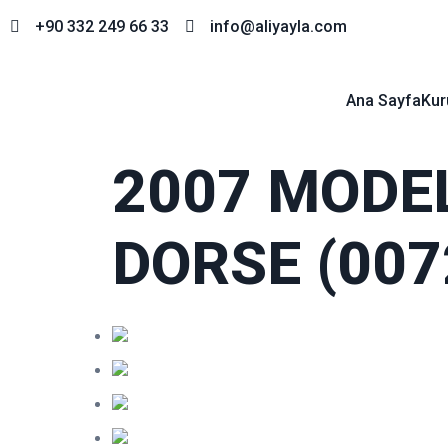
+90 332 249 66 33
info@aliyayla.com
Ana Sayfa
Kur
2007 MODE
DORSE (007