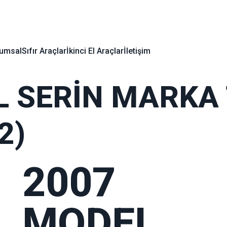
umsal
Sıfır Araçlar
İkinci El Araçlar
İletişim
L SERİN MARKA 
2)
2007
MODEL