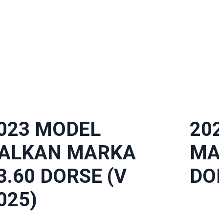
023 MODEL
20
ALKAN MARKA
MA
3.60 DORSE (V
DO
025)