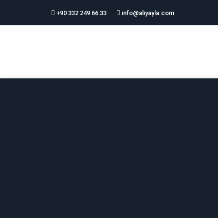
+90 332 249 66 33
info@aliyayla.com
Ana Sayfa