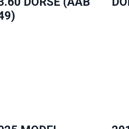
3.60 DORSE (AAB
DO
49)