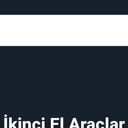
Kurumsal
Sıfır Araçlar
İkinci El Araçlar
İlet
İkinci El Araçlar