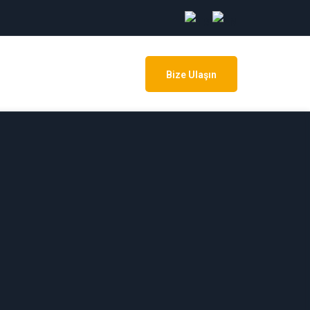
işim
Bize Ulaşın