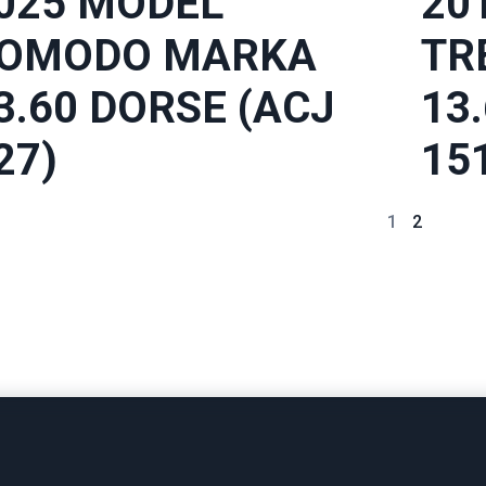
025 MODEL
20
OMODO MARKA
TR
3.60 DORSE (ACJ
13
27)
15
1
2