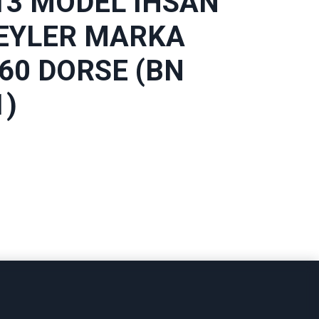
13 MODEL İHSAN
EYLER MARKA
.60 DORSE (BN
1)