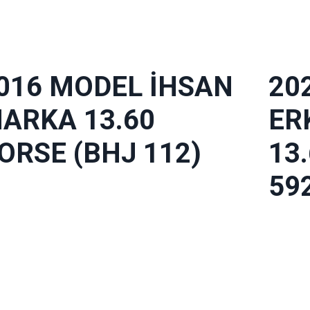
016 MODEL İHSAN
20
ARKA 13.60
ER
ORSE (BHJ 112)
13
59