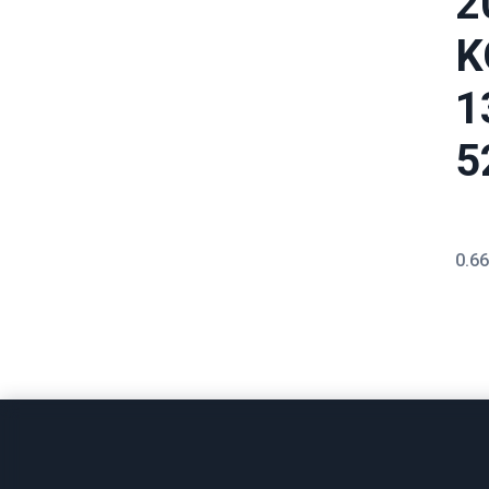
2
K
1
5